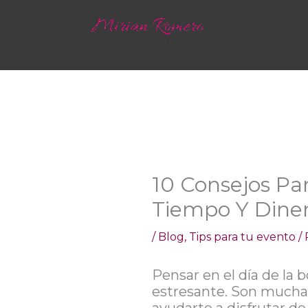
Ir
al
contenido
10 Consejos Par
Tiempo Y Dine
/
Blog
,
Tips para tu evento
/
Pensar en el día de la 
estresante. Son muchas 