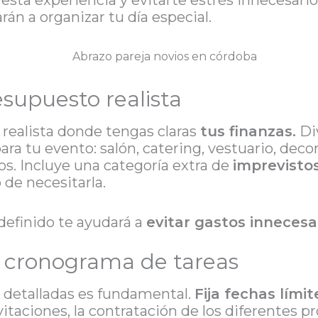
 esta experiencia y evitarte estrés innecesario
án a organizar tu día especial.
esupuesto realista
 realista donde tengas claras
tus finanzas.
Div
ra tu evento: salón, catering, vestuario, decor
os. Incluye una categoría extra de
imprevisto
 de necesitarla.
definido te ayudará a
evitar gastos innecesa
n cronograma de tareas
s detalladas es fundamental.
Fija fechas límit
vitaciones, la contratación de los diferentes p