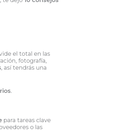
, te dejo
10 consejos
ide el total en las
ación, fotografía,
s
, así tendrás una
rios
.
e
para tareas clave
roveedores o las