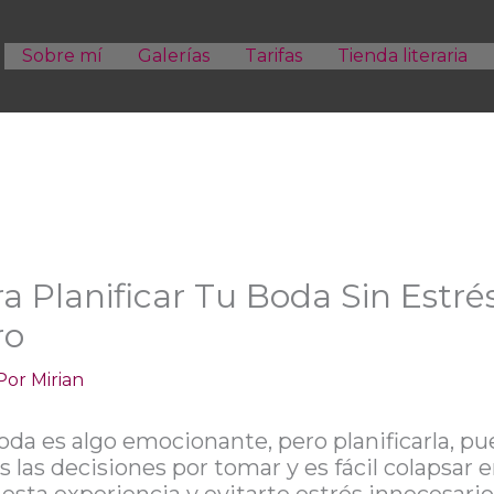
Sobre mí
Galerías
Tarifas
Tienda literaria
a Planificar Tu Boda Sin Estré
ro
 Por
Mirian
boda es algo emocionante, pero planificarla, p
las decisiones por tomar y es fácil colapsar e