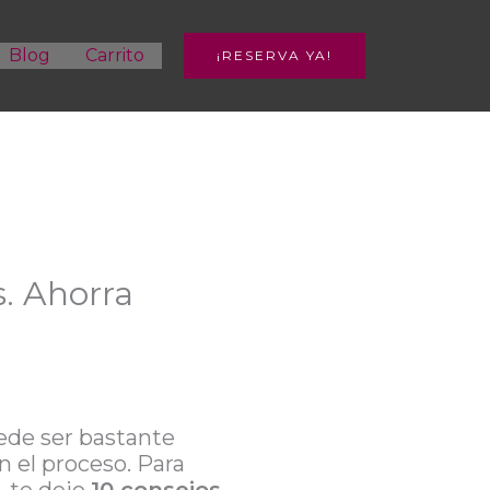
Blog
Carrito
¡RESERVA YA!
s. Ahorra
uede ser bastante
n el proceso. Para