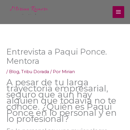
Ir
al
contenido
Entrevista a Paqui Ponce.
Mentora
/
Blog
,
Tribu Dorada
/ Por
Mirian
A pesar de tu larga
trayectoria empresarial,
seguro que aún hay
alguien que todavía no te
conoce. ¿Quién es Paqui
Ponce en lo personal y en
lo profesional?