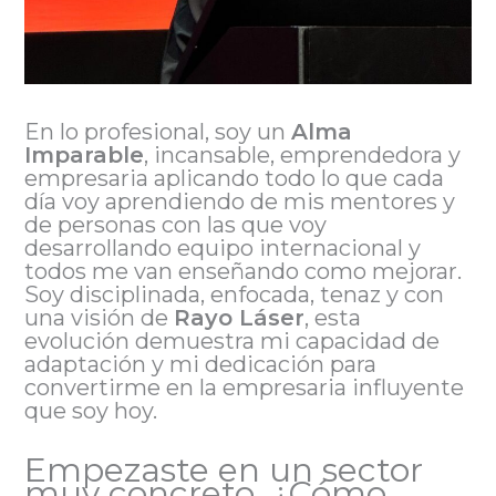
En lo profesional, soy un
Alma
Imparable
, incansable, emprendedora y
empresaria aplicando todo lo que cada
día voy aprendiendo de mis mentores y
de personas con las que voy
desarrollando equipo internacional y
todos me van enseñando como mejorar.
Soy disciplinada, enfocada, tenaz y con
una visión de
Rayo Láser
, esta
evolución demuestra mi capacidad de
adaptación y mi dedicación para
convertirme en la empresaria influyente
que soy hoy.
Empezaste en un sector
muy concreto. ¿Cómo