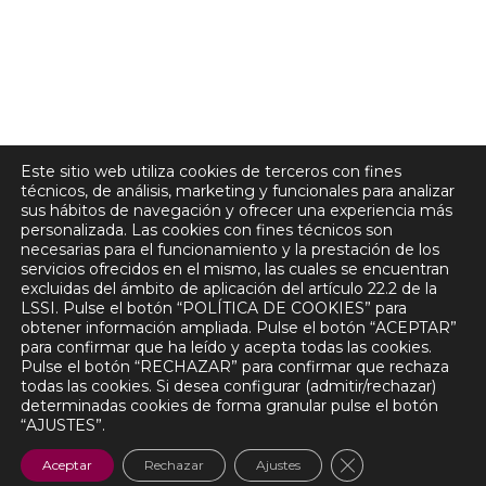
Este sitio web utiliza cookies de terceros con fines
técnicos, de análisis, marketing y funcionales para analizar
sus hábitos de navegación y ofrecer una experiencia más
personalizada. Las cookies con fines técnicos son
necesarias para el funcionamiento y la prestación de los
Centro de Andalucía. Lucena,
servicios ofrecidos en el mismo, las cuales se encuentran
Córdoba
excluidas del ámbito de aplicación del artículo 22.2 de la
LSSI. Pulse el botón “POLÍTICA DE COOKIES” para
obtener información ampliada. Pulse el botón “ACEPTAR”
para confirmar que ha leído y acepta todas las cookies.
Aviso Legal
Pulse el botón “RECHAZAR” para confirmar que rechaza
Política de Privacidad
todas las cookies. Si desea configurar (admitir/rechazar)
Política de Cookies
determinadas cookies de forma granular pulse el botón
“AJUSTES”.
Copyright © 2026 MIRIAN ROMERO | Powered by MIRIAN
ROMERO
CERRAR EL B
Aceptar
Rechazar
Ajustes