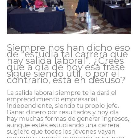
Siempre nos han dicho eso
de “estudia tal carrera que
hay salida laboral”. ¿Crees
que a día de hoy esa frase
sigue siendo útil, o por el
contrario, está en desuso?
La salida laboral siempre te la dará el
emprendimiento empresarial
independiente, siendo tu propio jefe.
Ganar dinero por resultados y hoy día
hay muchas formas de generar ingresos,
aunque estés estudiando una carrera
sugiero que todos los jóvenes vayan
creando su propia economía, pues para