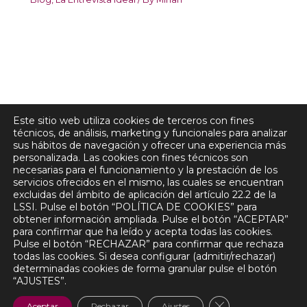
Este sitio web utiliza cookies de terceros con fines
técnicos, de análisis, marketing y funcionales para analizar
sus hábitos de navegación y ofrecer una experiencia más
personalizada. Las cookies con fines técnicos son
necesarias para el funcionamiento y la prestación de los
Centro de Andalucía. Lucena,
servicios ofrecidos en el mismo, las cuales se encuentran
Córdoba
excluidas del ámbito de aplicación del artículo 22.2 de la
LSSI. Pulse el botón “POLÍTICA DE COOKIES” para
obtener información ampliada. Pulse el botón “ACEPTAR”
para confirmar que ha leído y acepta todas las cookies.
Aviso Legal
Pulse el botón “RECHAZAR” para confirmar que rechaza
Política de Privacidad
todas las cookies. Si desea configurar (admitir/rechazar)
Política de Cookies
determinadas cookies de forma granular pulse el botón
“AJUSTES”.
Copyright © 2026 MIRIAN ROMERO | Powered by MIRIAN
ROMERO
CERRAR EL B
Aceptar
Rechazar
Ajustes