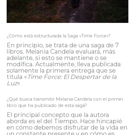
¿Cómo está estructurada la Saga «Time Force»?
En principio, se trata de una saga de 7
libros. Melania Candela evaluará, más
adelante, si esto se mantiene o se
modifica. Actualmente, lleva publicada
solamente la primera entrega que se
titula «
Time Force: El Despertar de la
Luz
«
¿Qué busca transmitir Melania Candela con el primer
libro que ha publicado de esta saga?
El principal concepto que la autora
aborda es el del Tiempo. Hace hincapié
en cómo debemos disfrutar de la vida en
un constante presente y en cómo es